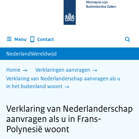
Naar
Ministerie van
Buitenlandse Zaken
de
homepage
van
www.nederlandwereldwijd.nl
Contact
Menu
Zoeken
NederlandWereldwijd
Home
Verklaringen aanvragen
Verklaring van Nederlanderschap aanvragen als u
in het buitenland woont
Verklaring van Nederlanderschap
aanvragen als u in Frans-
Polynesië woont