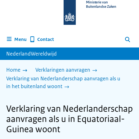
Naar
Ministerie van
Buitenlandse Zaken
de
homepage
van
www.nederlandwereldwijd.nl
Contact
Menu
Zoeken
NederlandWereldwijd
Home
Verklaringen aanvragen
Verklaring van Nederlanderschap aanvragen als u
in het buitenland woont
Verklaring van Nederlanderschap
aanvragen als u in Equatoriaal-
Guinea woont