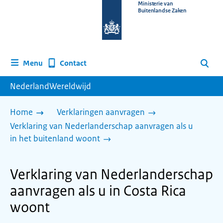
Naar
Ministerie van
Buitenlandse Zaken
de
homepage
van
www.nederlandwereldwijd.nl
Contact
Menu
Zoeken
NederlandWereldwijd
Home
Verklaringen aanvragen
Verklaring van Nederlanderschap aanvragen als u
in het buitenland woont
Verklaring van Nederlanderschap
aanvragen als u in Costa Rica
woont