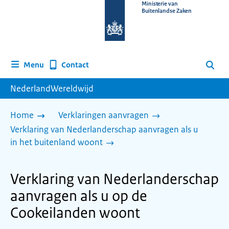
Naar
Ministerie van
Buitenlandse Zaken
de
homepage
van
www.nederlandwereldwijd.nl
Contact
Menu
Zoeken
NederlandWereldwijd
Home
Verklaringen aanvragen
Verklaring van Nederlanderschap aanvragen als u
in het buitenland woont
Verklaring van Nederlanderschap
aanvragen als u op de
Cookeilanden woont