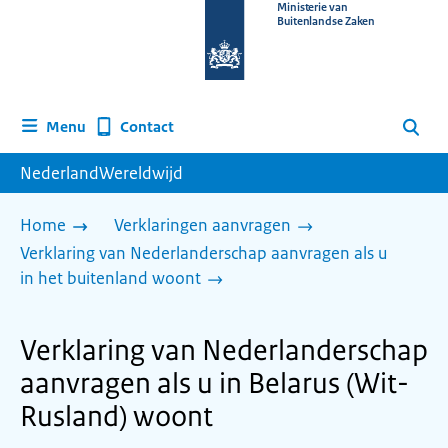
Naar
Ministerie van
Buitenlandse Zaken
de
homepage
van
www.nederlandwereldwijd.nl
Contact
Menu
Zoeken
NederlandWereldwijd
Home
Verklaringen aanvragen
Verklaring van Nederlanderschap aanvragen als u
in het buitenland woont
Verklaring van Nederlanderschap
aanvragen als u in Belarus (Wit-
Rusland) woont