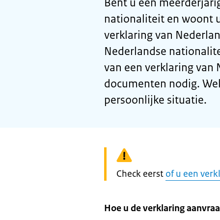
Bent u een meerderjari
nationaliteit en woont 
verklaring van Nederl
Nederlandse nationalit
van een verklaring van
documenten nodig. Welke
persoonlijke situatie.
Waarschuwing:
Check eerst
of u een verk
Hoe u de verklaring aanvraa