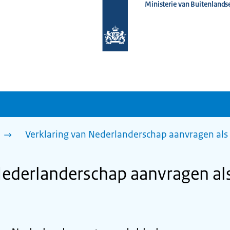
Ministerie van Buitenlands
Naar
de
homepage
van
www.nederlandwereldwijd.nl
n
Verklaring van Nederlanderschap aanvragen als
Nederlanderschap aanvragen al