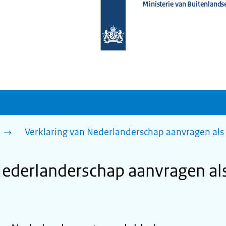
Ministerie van Buitenlands
Naar
de
homepage
van
www.nederlandwereldwijd.nl
n
Verklaring van Nederlanderschap aanvragen als
Nederlanderschap aanvragen al