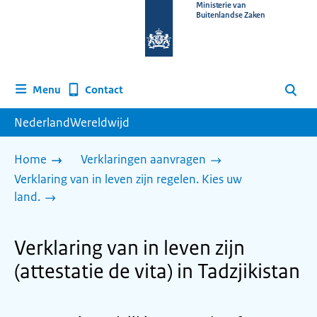
Naar
Ministerie van
Buitenlandse Zaken
de
homepage
van
www.nederlandwereldwijd.nl
Contact
Menu
Zoeken
NederlandWereldwijd
Home
Verklaringen aanvragen
Verklaring van in leven zijn regelen. Kies uw
land.
Verklaring van in leven zijn
(attestatie de vita) in Tadzjikistan