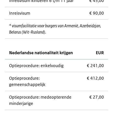
Inreisvisum kinderen 6 t/m 11 jaar
€ 45,00
Inreisvisum
€ 90,00
* visumfacilitatie voor burgers van Armenië, Azerbeidzjan,
Belarus (Wit-Rusland).
Nederlandse nationaliteit krijgen
EUR
Optieprocedure: enkelvoudig
€ 241,00
Optieprocedure:
€ 412,00
gemeenschappelijk
Optieprocedure: medeopterende
€ 27,00
minderjarige