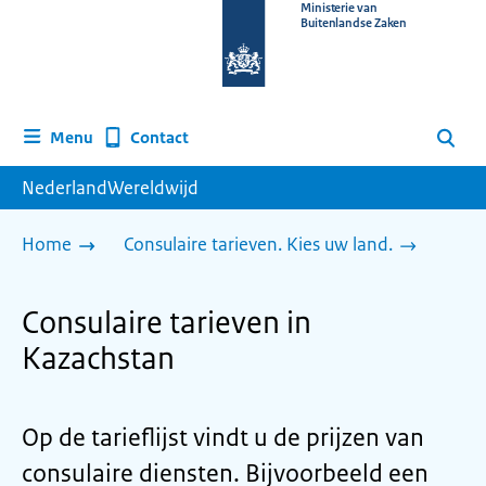
Naar
Ministerie van
Buitenlandse Zaken
de
homepage
van
www.nederlandwereldwijd.nl
Contact
Menu
Zoeken
NederlandWereldwijd
Home
Consulaire tarieven. Kies uw land.
Consulaire tarieven in
Kazachstan
Op de tarieflijst vindt u de prijzen van
consulaire diensten. Bijvoorbeeld een