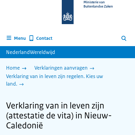
Naar
Ministerie van
Buitenlandse Zaken
de
homepage
van
www.nederlandwereldwijd.nl
Contact
Menu
Zoeken
NederlandWereldwijd
Home
Verklaringen aanvragen
Verklaring van in leven zijn regelen. Kies uw
land.
Verklaring van in leven zijn
(attestatie de vita) in Nieuw-
Caledonië