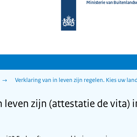
Ministerie van Buitenlands
Naar
de
homepage
van
www.nederlandwereldwijd.nl
n
Verklaring van in leven zijn regelen. Kies uw lan
 leven zijn (attestatie de vita) 