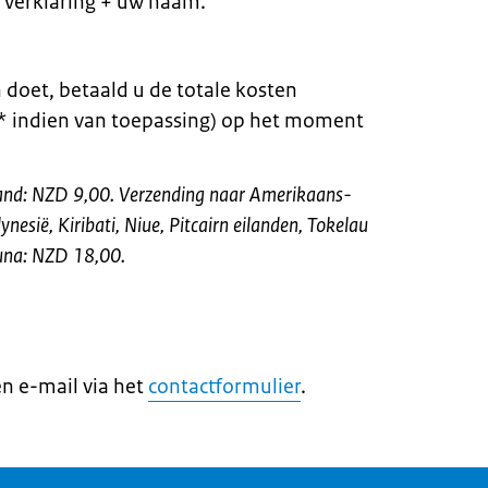
e verklaring + uw naam.
 doet, betaald u de totale kosten
n* indien van toepassing) op het moment
and: NZD 9,00. Verzending naar Amerikaans-
esië, Kiribati, Niue, Pitcairn eilanden, Tokelau
tuna: NZD 18,00.
en e-mail via het
contactformulier
.