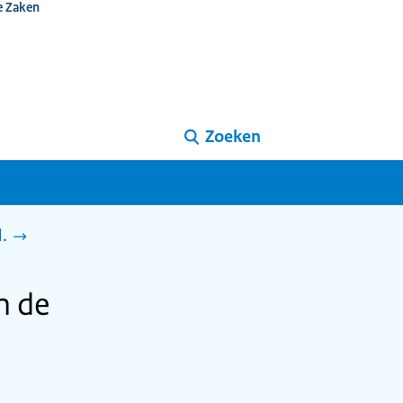
e Zaken
Zoeken
d.
in de