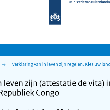
Ministerie van Buitenlands
Naar
de
homepage
van
www.nederlandwereldwijd.nl
n
Verklaring van in leven zijn regelen. Kies uw lan
 leven zijn (attestatie de vita) 
Republiek Congo