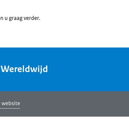
en u graag verder.
dWereldwijd
 website