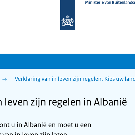
Ministerie van Buitenlands
Naar
de
homepage
van
www.nederlandwereldwijd.nl
n
Verklaring van in leven zijn regelen. Kies uw lan
n leven zijn regelen in Albanië
ont u in Albanië en moet u een
van in leven zijn laten