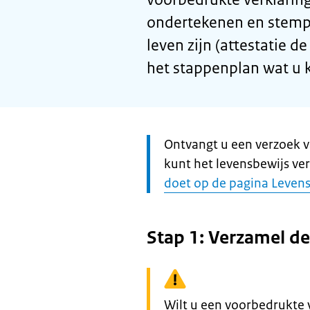
ondertekenen en stempe
leven zijn (attestatie de
het stappenplan wat u k
Let
Ontvangt u een verzoek v
op:
kunt het levensbewijs ve
doet op de pagina Leven
Stap 1: Verzamel d
Waarschuwing:
Wilt u een voorbedrukte 