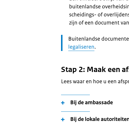
buitenlandse overheidsin
scheidings- of overlijde
zijn of een document van
Let
Buitenlandse documente
op:
legaliseren
.
Stap 2: Maak een a
Lees waar en hoe u een afs
Bij de ambassade
Bij de lokale autoriteite