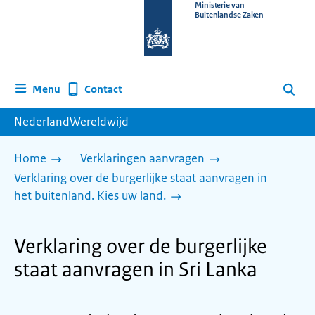
Naar
Ministerie van
Buitenlandse Zaken
de
homepage
van
www.nederlandwereldwijd.nl
Contact
Menu
Zoeken
NederlandWereldwijd
Home
Verklaringen aanvragen
Verklaring over de burgerlijke staat aanvragen in
het buitenland. Kies uw land.
Verklaring over de burgerlijke
staat aanvragen in Sri Lanka