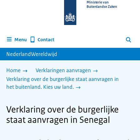
Naar
Ministerie van
Buitenlandse Zaken
de
homepage
van
www.nederlandwereldwijd.nl
Contact
Menu
Zoeken
NederlandWereldwijd
Home
Verklaringen aanvragen
Verklaring over de burgerlijke staat aanvragen in
het buitenland. Kies uw land.
Verklaring over de burgerlijke
staat aanvragen in Senegal