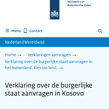
Naar
Ministerie van
Buitenlandse Zaken
de
homepage
van
www.nederlandwereldwijd.nl
Contact
Menu
Zoeken
NederlandWereldwijd
Home
Verklaringen aanvragen
Verklaring over de burgerlijke staat aanvragen in
het buitenland. Kies uw land.
Verklaring over de burgerlijke
staat aanvragen in Kosovo