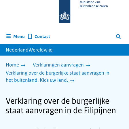
Naar
Ministerie van
Buitenlandse Zaken
de
homepage
van
www.nederlandwereldwijd.nl
Contact
Menu
Zoeken
NederlandWereldwijd
Home
Verklaringen aanvragen
Verklaring over de burgerlijke staat aanvragen in
het buitenland. Kies uw land.
Verklaring over de burgerlijke
staat aanvragen in de Filipijnen