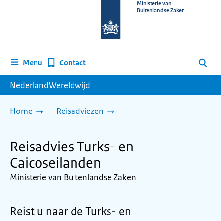
Naar
Ministerie van
Buitenlandse Zaken
de
homepage
van
www.nederlandwereldwijd.nl
Contact
Menu
Zoeken
NederlandWereldwijd
Home
Reisadviezen
Reisadvies Turks- en
Caicoseilanden
Ministerie van Buitenlandse Zaken
Reist u naar de Turks- en