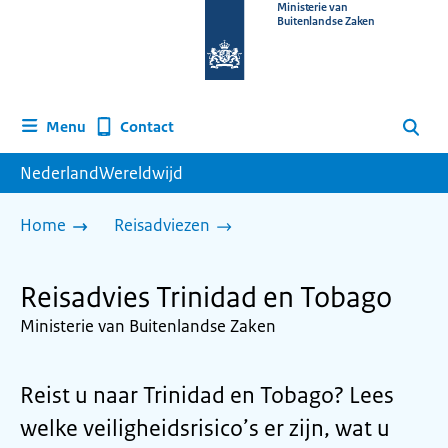
Naar
Ministerie van
Buitenlandse Zaken
de
homepage
van
www.nederlandwereldwijd.nl
Contact
Menu
Zoeken
NederlandWereldwijd
Home
Reisadviezen
Reisadvies Trinidad en Tobago
Ministerie van Buitenlandse Zaken
Reist u naar Trinidad en Tobago? Lees
welke veiligheidsrisico’s er zijn, wat u