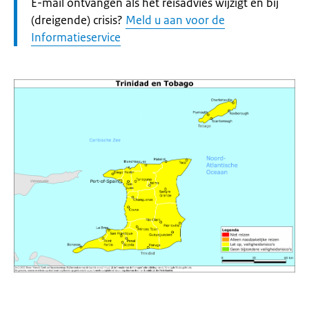
Let
E-mail ontvangen als het reisadvies wijzigt en bij
op:
(dreigende) crisis?
Meld u aan voor de
Informatieservice