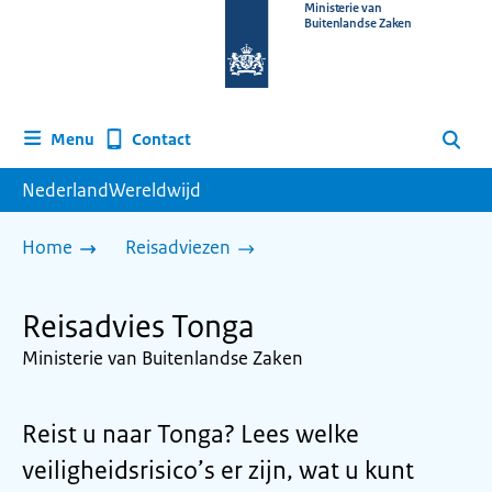
Naar
Ministerie van
Buitenlandse Zaken
de
homepage
van
www.nederlandwereldwijd.nl
Contact
Menu
Zoeken
NederlandWereldwijd
Home
Reisadviezen
Reisadvies Tonga
Ministerie van Buitenlandse Zaken
Reist u naar Tonga? Lees welke
veiligheidsrisico’s er zijn, wat u kunt