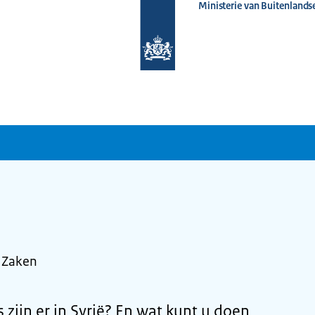
Ministerie van Buitenlands
Naar
de
homepage
van
www.nederlandwereldwijd.nl
e Zaken
s zijn er in Syrië? En wat kunt u doen