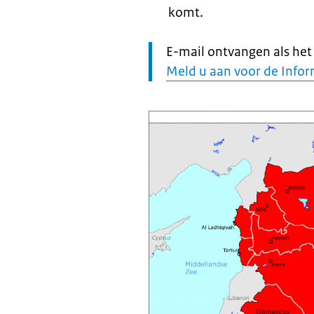
komt.
Let
E-mail ontvangen als het r
op:
Meld u aan voor de Infor