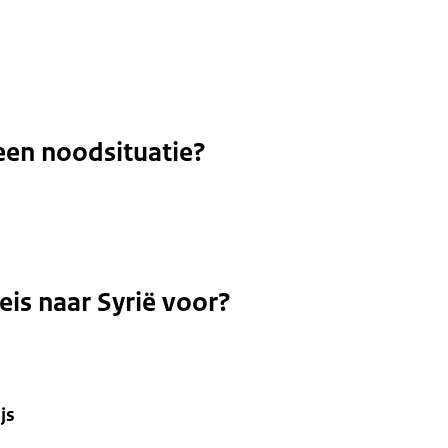
een noodsituatie?
eis naar Syrië voor?
js