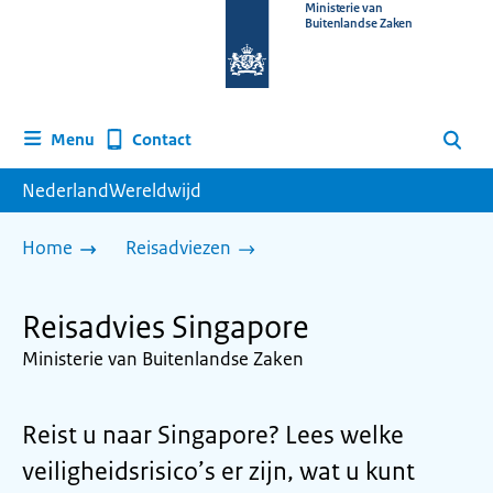
Naar
Ministerie van
Buitenlandse Zaken
de
homepage
van
www.nederlandwereldwijd.nl
Contact
Menu
Zoeken
NederlandWereldwijd
Home
Reisadviezen
Reisadvies Singapore
Ministerie van Buitenlandse Zaken
Reist u naar Singapore? Lees welke
veiligheidsrisico’s er zijn, wat u kunt