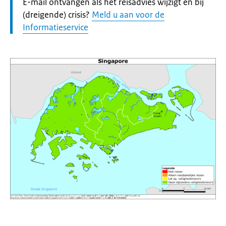
Let
E-mail ontvangen als het reisadvies wijzigt en bij
op:
(dreigende) crisis?
Meld u aan voor de
Informatieservice