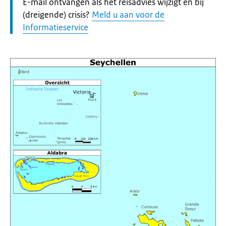
Let
E-mail ontvangen als het reisadvies wijzigt en bij
op:
(dreigende) crisis?
Meld u aan voor de
Informatieservice