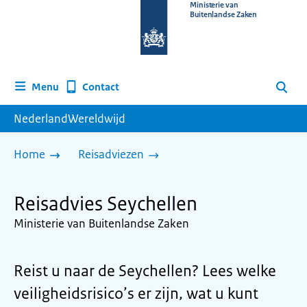
Naar
Ministerie van
Buitenlandse Zaken
de
homepage
van
www.nederlandwereldwijd.nl
Contact
Menu
Zoeken
NederlandWereldwijd
Home
Reisadviezen
Reisadvies Seychellen
Ministerie van Buitenlandse Zaken
Reist u naar de Seychellen? Lees welke
veiligheidsrisico’s er zijn, wat u kunt