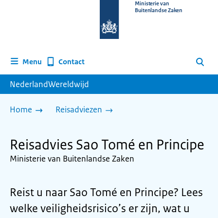
Naar
Ministerie van
Buitenlandse Zaken
de
homepage
van
www.nederlandwereldwijd.nl
Contact
Menu
Zoeken
NederlandWereldwijd
Home
Reisadviezen
Reisadvies Sao Tomé en Principe
Ministerie van Buitenlandse Zaken
Reist u naar Sao Tomé en Principe? Lees
welke veiligheidsrisico’s er zijn, wat u