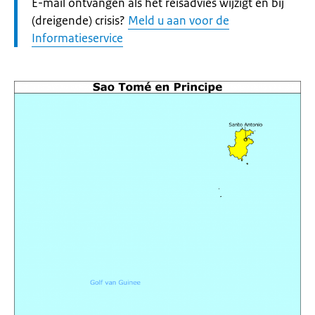
Let
E-mail ontvangen als het reisadvies wijzigt en bij
op:
(dreigende) crisis?
Meld u aan voor de
Informatieservice