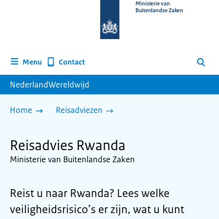
Naar
Ministerie van
Buitenlandse Zaken
de
homepage
van
www.nederlandwereldwijd.nl
Contact
Menu
Zoeken
NederlandWereldwijd
Home
Reisadviezen
Reisadvies Rwanda
Ministerie van Buitenlandse Zaken
Reist u naar Rwanda? Lees welke
veiligheidsrisico’s er zijn, wat u kunt