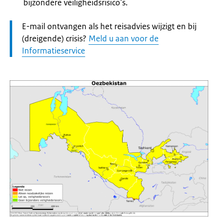
bijzondere veiligheidsrisico’s.
Let
E-mail ontvangen als het reisadvies wijzigt en bij
op:
(dreigende) crisis?
Meld u aan voor de
Informatieservice