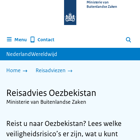
Naar
Ministerie van
Buitenlandse Zaken
de
homepage
van
www.nederlandwereldwijd.nl
Contact
Menu
Zoeken
NederlandWereldwijd
Home
Reisadviezen
Reisadvies Oezbekistan
Ministerie van Buitenlandse Zaken
Reist u naar Oezbekistan? Lees welke
veiligheidsrisico’s er zijn, wat u kunt