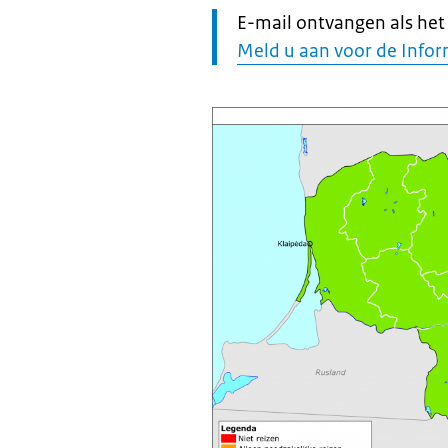
Let
E-mail ontvangen als het r
op:
Meld u aan voor de Infor