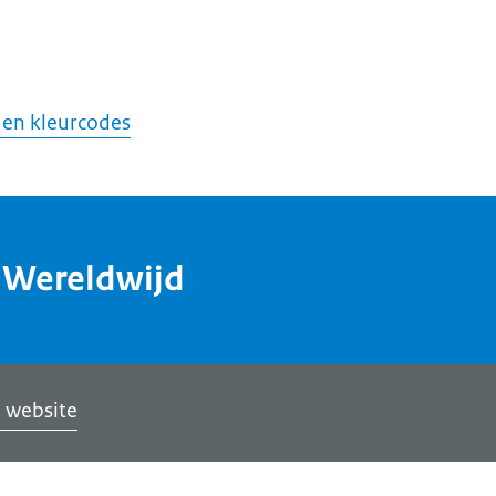
 en kleurcodes
dWereldwijd
 website