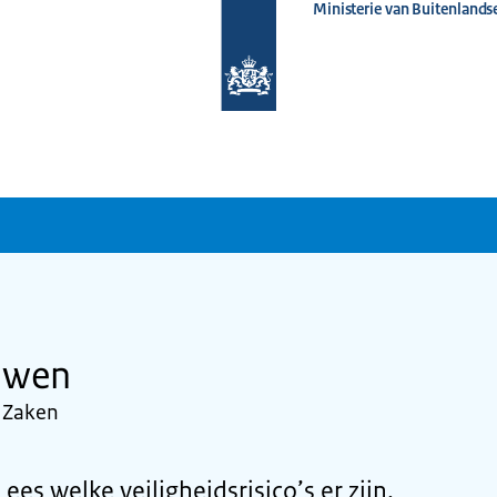
Ministerie van Buitenlands
Naar
de
homepage
van
www.nederlandwereldwijd.nl
ouwen
e Zaken
ees welke veiligheidsrisico’s er zijn,