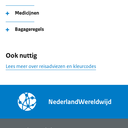
Medicijnen
Bagageregels
Ook nuttig
Lees meer over reisadviezen en kleurcodes
NederlandWereldwijd