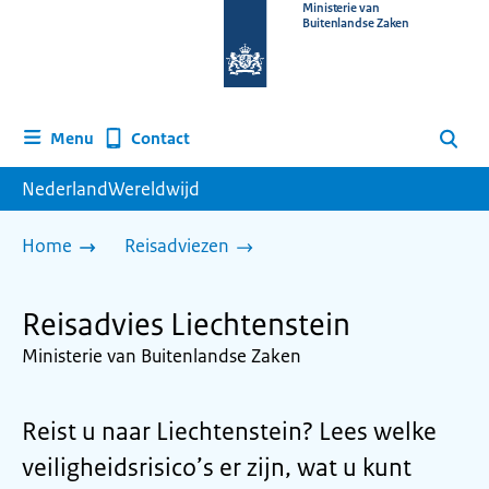
Naar
Ministerie van
Buitenlandse Zaken
de
homepage
van
www.nederlandwereldwijd.nl
Contact
Menu
Zoeken
NederlandWereldwijd
Home
Reisadviezen
Reisadvies Liechtenstein
Ministerie van Buitenlandse Zaken
Reist u naar Liechtenstein? Lees welke
veiligheidsrisico’s er zijn, wat u kunt