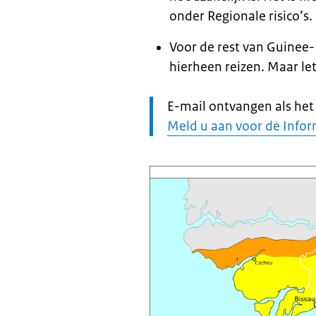
onder Regionale risico’s.
Voor de rest van Guinee-
hierheen reizen. Maar let 
Let
E-mail ontvangen als het r
op:
Meld u aan voor de Infor