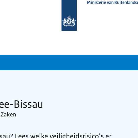
Ministerie van Buitenlands
Naar
de
homepage
van
www.nederlandwereldwijd.nl
ee-Bissau
e Zaken
au? Lees welke veiligheidsrisico’s er