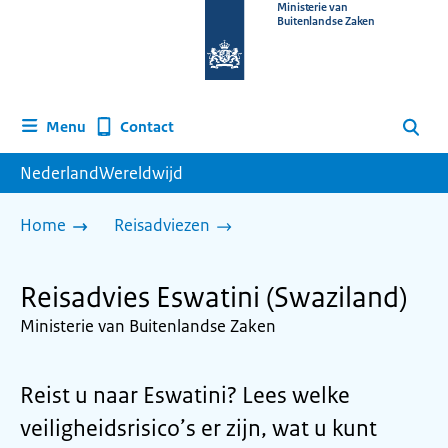
Naar
Ministerie van
Buitenlandse Zaken
de
homepage
van
www.nederlandwereldwijd.nl
Contact
Menu
Zoeken
NederlandWereldwijd
Home
Reisadviezen
Reisadvies Eswatini (Swaziland)
Ministerie van Buitenlandse Zaken
Reist u naar Eswatini? Lees welke
veiligheidsrisico’s er zijn, wat u kunt