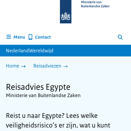
Naar
Ministerie van
Buitenlandse Zaken
de
homepage
van
www.nederlandwereldwijd.nl
Contact
Menu
Zoeken
NederlandWereldwijd
Home
Reisadviezen
Reisadvies Egypte
Ministerie van Buitenlandse Zaken
Reist u naar Egypte? Lees welke
veiligheidsrisico’s er zijn, wat u kunt