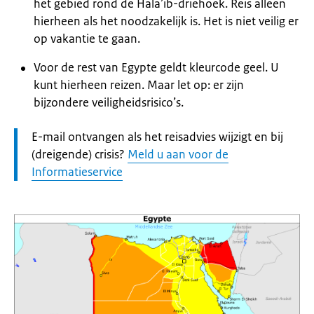
het gebied rond de Hala’ib-driehoek. Reis alleen
hierheen als het noodzakelijk is. Het is niet veilig er
op vakantie te gaan.
Voor de rest van Egypte geldt kleurcode geel. U
kunt hierheen reizen. Maar let op: er zijn
bijzondere veiligheidsrisico’s.
Let
E-mail ontvangen als het reisadvies wijzigt en bij
op:
(dreigende) crisis?
Meld u aan voor de
Informatieservice