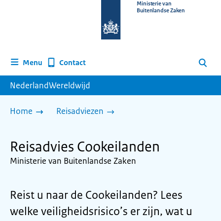
Naar
Ministerie van
Buitenlandse Zaken
de
homepage
van
www.nederlandwereldwijd.nl
Contact
Menu
Zoeken
NederlandWereldwijd
Home
Reisadviezen
Reisadvies Cookeilanden
Ministerie van Buitenlandse Zaken
Reist u naar de Cookeilanden? Lees
welke veiligheidsrisico’s er zijn, wat u