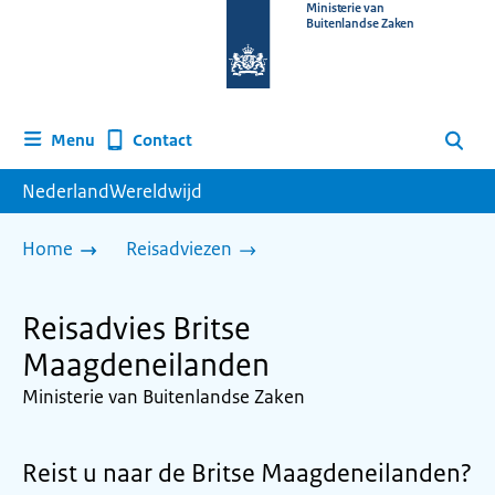
Naar
Ministerie van
Buitenlandse Zaken
de
homepage
van
www.nederlandwereldwijd.nl
Contact
Menu
Zoeken
NederlandWereldwijd
Home
Reisadviezen
Reisadvies Britse
Maagdeneilanden
Ministerie van Buitenlandse Zaken
Reist u naar de Britse Maagdeneilanden?