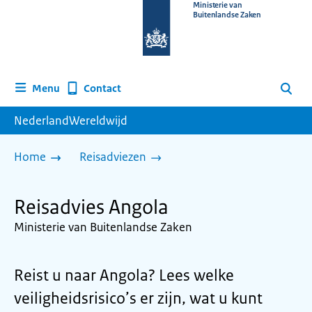
Naar
Ministerie van
Buitenlandse Zaken
de
homepage
van
www.nederlandwereldwijd.nl
Contact
Menu
Zoeken
NederlandWereldwijd
Home
Reisadviezen
Reisadvies Angola
Ministerie van Buitenlandse Zaken
Reist u naar Angola? Lees welke
veiligheidsrisico’s er zijn, wat u kunt