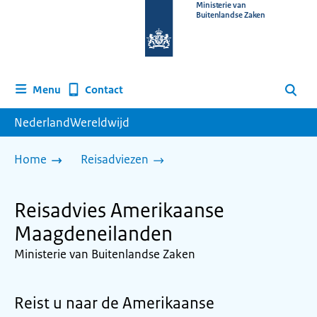
Naar
Ministerie van
Buitenlandse Zaken
de
homepage
van
www.nederlandwereldwijd.nl
Contact
Menu
Zoeken
NederlandWereldwijd
Home
Reisadviezen
Reisadvies Amerikaanse
Maagdeneilanden
Ministerie van Buitenlandse Zaken
Reist u naar de Amerikaanse