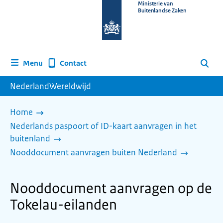
Naar
Ministerie van
Buitenlandse Zaken
de
homepage
van
www.nederlandwereldwijd.nl
Contact
Menu
Zoeken
NederlandWereldwijd
Home
Nederlands paspoort of ID-kaart aanvragen in het
buitenland
Nooddocument aanvragen buiten Nederland
Nooddocument aanvragen op de
Tokelau-eilanden