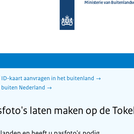
Ministerie van Buitenlands
Naar
de
homepage
van
www.nederlandwereldwijd.nl
 ID-kaart aanvragen in het buitenland
 buiten Nederland
foto's laten maken op de Toke
landen en heeft u pasfoto's nodig