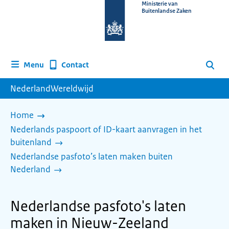
Naar
Ministerie van
Buitenlandse Zaken
de
homepage
van
www.nederlandwereldwijd.nl
Contact
Menu
Zoeken
NederlandWereldwijd
Home
Nederlands paspoort of ID-kaart aanvragen in het
buitenland
Nederlandse pasfoto’s laten maken buiten
Nederland
Nederlandse pasfoto's laten
maken in Nieuw-Zeeland