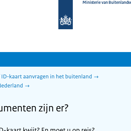
Ministerie van Buitenlands
Naar
de
homepage
van
www.nederlandwereldwijd.nl
 ID-kaart aanvragen in het buitenland
Nederland
menten zijn er?
D-kaart kwijt? En moet u op reis?