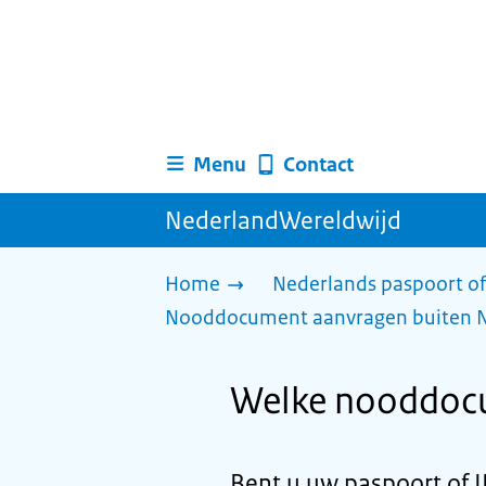
Menu
Contact
NederlandWereldwijd
Home
Nederlands paspoort of
Nooddocument aanvragen buiten 
Welke nooddocu
Bent u uw paspoort of I