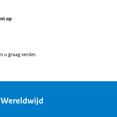
nt op
en u graag verder.
dWereldwijd