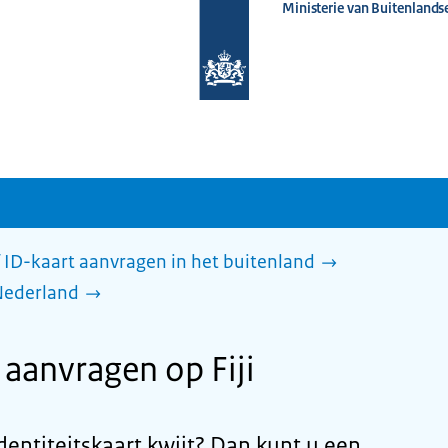
Ministerie van Buitenlands
Naar
de
homepage
van
www.nederlandwereldwijd.nl
 ID-kaart aanvragen in het buitenland
Nederland
anvragen op Fiji
dentiteitskaart kwijt? Dan kunt u een