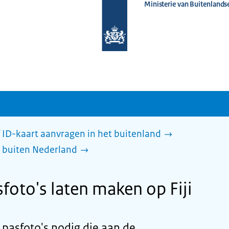
Ministerie van Buitenlands
Naar
de
homepage
van
www.nederlandwereldwijd.nl
 ID-kaart aanvragen in het buitenland
 buiten Nederland
foto's laten maken op Fiji
u pasfoto's nodig die aan de