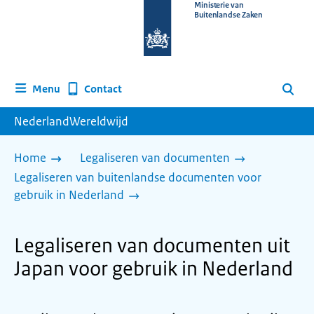
Naar
Ministerie van
Buitenlandse Zaken
de
homepage
van
www.nederlandwereldwijd.nl
Contact
Menu
Zoeken
NederlandWereldwijd
Home
Legaliseren van documenten
Legaliseren van buitenlandse documenten voor
gebruik in Nederland
Legaliseren van documenten uit
Japan voor gebruik in Nederland