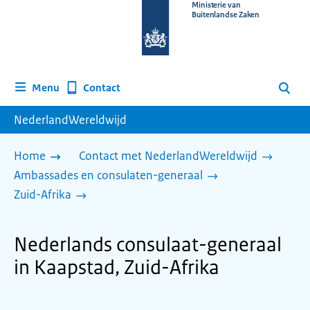
Naar
Ministerie van
Buitenlandse Zaken
de
homepage
van
www.nederlandwereldwijd.nl
Contact
Menu
Zoeken
NederlandWereldwijd
Home
Contact met NederlandWereldwijd
Ambassades en consulaten-generaal
Zuid-Afrika
Nederlands consulaat-generaal
in Kaapstad, Zuid-Afrika