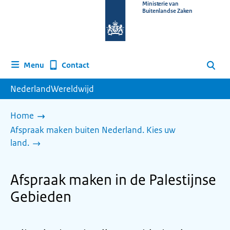
Naar
Ministerie van
Buitenlandse Zaken
de
homepage
van
www.nederlandwereldwijd.nl
Contact
Menu
Zoeken
NederlandWereldwijd
Home
Afspraak maken buiten Nederland. Kies uw
land.
Afspraak maken in de Palestijnse
Gebieden