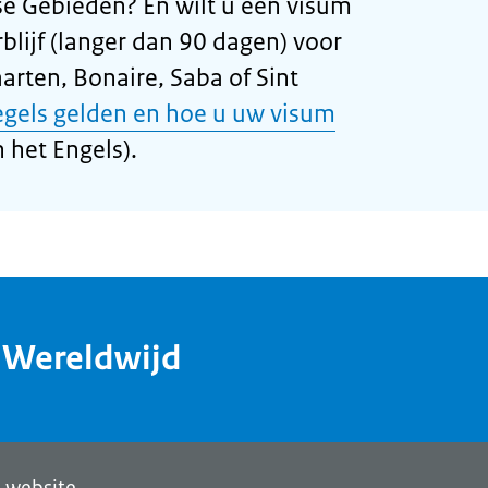
se Gebieden? En wilt u een visum
blijf (langer dan 90 dagen) voor
arten, Bonaire, Saba of Sint
egels gelden en hoe u uw visum
 het Engels).
dWereldwijd