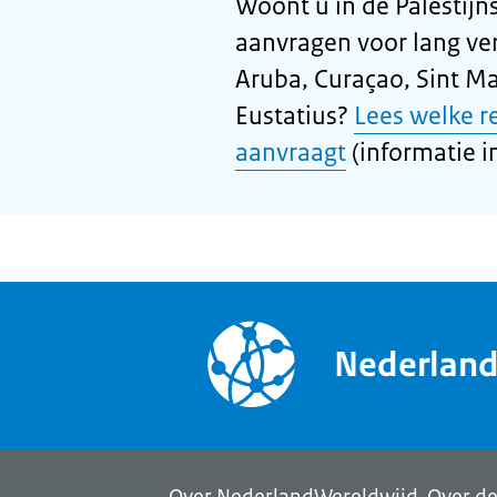
Woont u in de Palestijn
aanvragen voor lang ver
Aruba, Curaçao, Sint Ma
Eustatius?
Lees welke r
aanvraagt
(informatie in
Nederlan