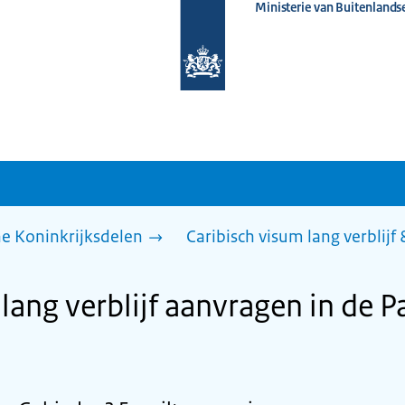
Ministerie van Buitenlands
Naar
de
homepage
van
www.nederlandwereldwijd.nl
he Koninkrijksdelen
Caribisch visum lang verblijf
lang verblijf aanvragen in de P