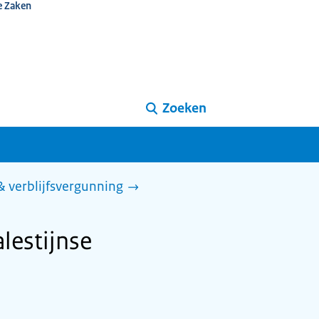
e Zaken
Zoeken
 & verblijfsvergunning
alestijnse