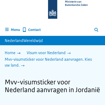
Naar
Ministerie van
Buitenlandse Zaken
de
homepage
van
www.nederlandwereldwijd.nl
Contact
Menu
Zoeken
NederlandWereldwijd
Home
Visum voor Nederland
Mvv-visumsticker voor Nederland aanvragen. Kies
uw land.
Mvv-visumsticker voor
Nederland aanvragen in Jordanië