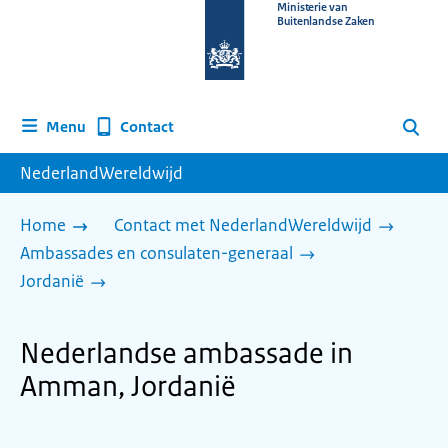
Naar
Ministerie van
Buitenlandse Zaken
de
homepage
van
www.nederlandwereldwijd.nl
Contact
Menu
Zoeken
NederlandWereldwijd
Home
Contact met NederlandWereldwijd
Ambassades en consulaten-generaal
Jordanië
Nederlandse ambassade in
Amman, Jordanië