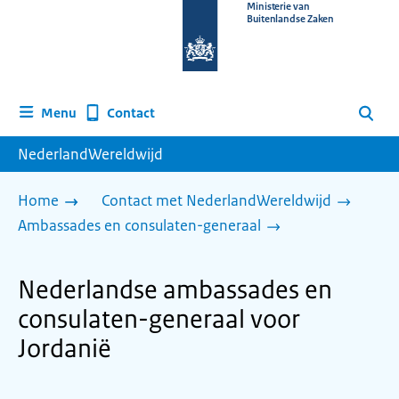
Naar
Ministerie van
Buitenlandse Zaken
de
homepage
van
www.nederlandwereldwijd.nl
Contact
Menu
Zoeken
NederlandWereldwijd
Home
Contact met NederlandWereldwijd
Ambassades en consulaten-generaal
Nederlandse ambassades en
consulaten-generaal voor
Jordanië