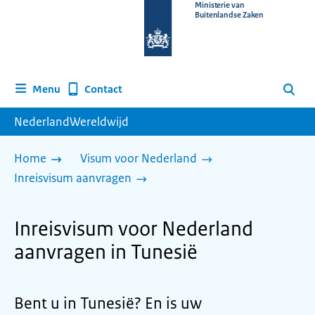
Naar
Ministerie van
Buitenlandse Zaken
de
homepage
van
www.nederlandwereldwijd.nl
Contact
Menu
Zoeken
NederlandWereldwijd
Home
Visum voor Nederland
Inreisvisum aanvragen
Inreisvisum voor Nederland
aanvragen in Tunesië
Bent u in Tunesië? En is uw