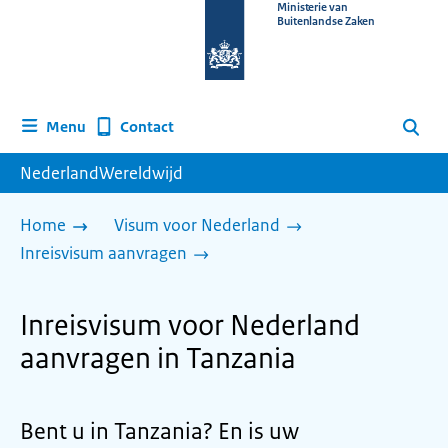
Naar
Ministerie van
Buitenlandse Zaken
de
homepage
van
www.nederlandwereldwijd.nl
Contact
Menu
Zoeken
NederlandWereldwijd
Home
Visum voor Nederland
Inreisvisum aanvragen
Inreisvisum voor Nederland
aanvragen in Tanzania
Bent u in Tanzania? En is uw